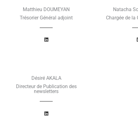
i
n
Matthieu DOUMEYAN
Natacha S
Trésorier Général adjoint
Chargée de la
L
i
n
k
e
d
i
n
Désiré AKALA
Directeur de Publication des
newsletters
L
i
n
k
e
d