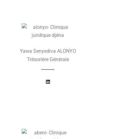
Yawa Senyediva ALONYO
Trésorière Générale
L
i
n
k
e
d
i
n