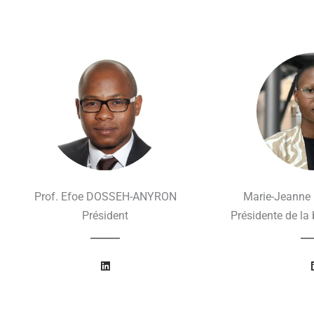
Prof. Efoe DOSSEH-ANYRON
Marie-Jeann
Président
Présidente de la
L
i
n
k
e
d