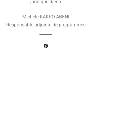
Michèle KAKPO-ABENI
Responsable adjointe de programmes
F
a
c
e
b
o
o
k