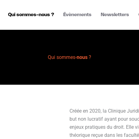
Qui sommes-nous ?
Évènements
Newsletters
Qui sommes-
nous
?
Créée en 2020, la Clinique Juri
but non lucratif ayant pour souc
enjeux pratiques du droit. Elle 
théorique reçue dans les faculté