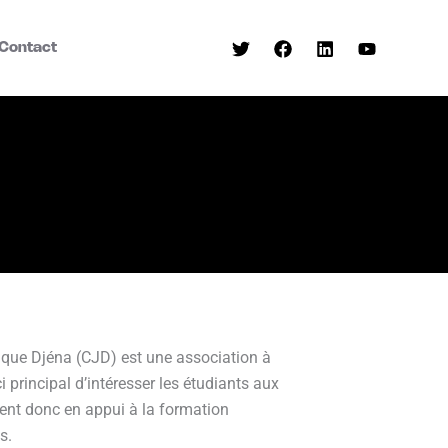
Contact
dique Djéna (CJD) est une association à
i principal d’intéresser les étudiants aux
vient donc en appui à la formation
s.