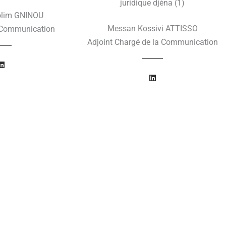
i
n
olim GNINOU
Messan Kossivi ATTISSO
 Communication
Adjoint Chargé de la Communication
L
i
L
n
i
k
n
e
k
d
e
i
d
n
i
n