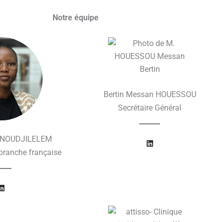
Notre équipe
Bertin Messan HOUESSOU
Secrétaire Général
e NOUDJILELEM
L
i
 branche française
n
k
e
d
L
i
i
n
n
k
e
d